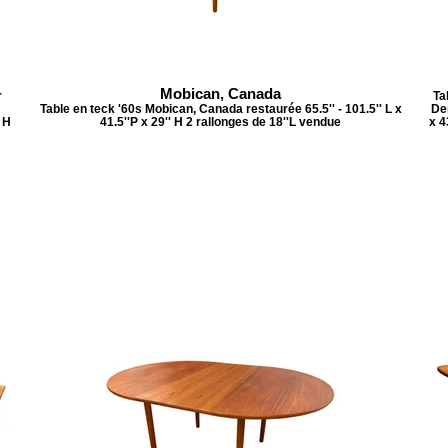
Mobican, Canada
r
Ta
Table en teck '60s Mobican, Canada restaurée 65.5'' - 101.5'' L x
Den
' H
41.5''P x 29'' H 2 rallonges de 18''L vendue
x 4