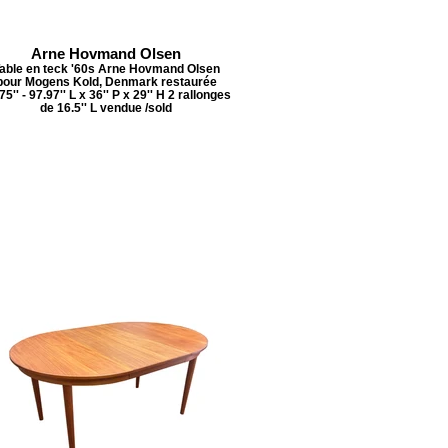
Arne Hovmand Olsen
able en teck '60s Arne Hovmand Olsen
pour Mogens Kold, Denmark restaurée
75'' - 97.97'' L x 36'' P x 29'' H 2 rallonges
de 16.5'' L vendue /sold