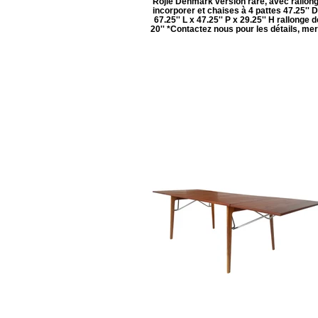
Rojle Denmark version rare, avec rallon
incorporer et chaises à 4 pattes 47.25'' D
67.25'' L x 47.25'' P x 29.25'' H rallonge d
20'' *Contactez nous pour les détails, mer