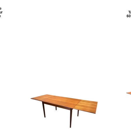
e
ur
T
e
60