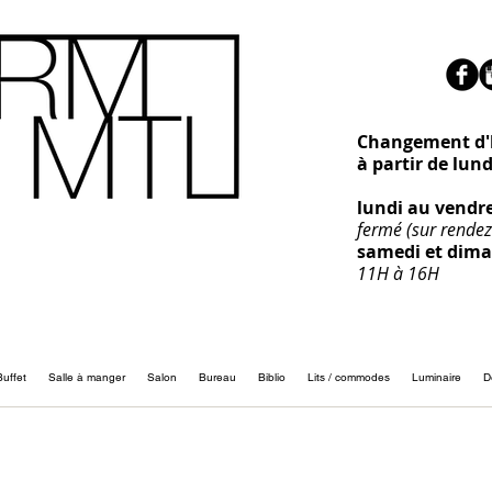
Changement d'h
à partir de lun
lundi au vendr
fermé (sur rendez
samedi et dim
11H à 16H
Buffet
Salle à manger
Salon
Bureau
Biblio
Lits / commodes
Luminaire
D