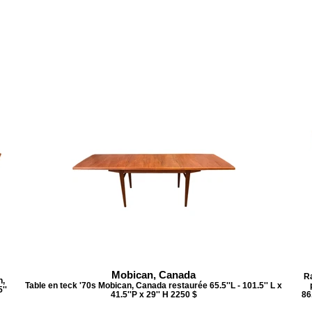
Mobican, Canada
Ra
n,
Table en teck '70s Mobican, Canada restaurée 65.5''L - 101.5'' L x
''
41.5''P x 29'' H 2250 $
86