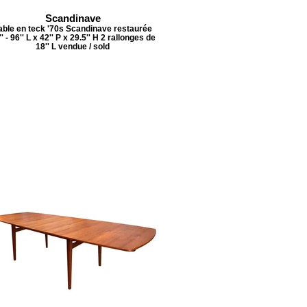
Scandinave
able en teck '70s Scandinave restaurée
'' - 96'' L x 42'' P x 29.5'' H 2 rallonges de
18'' L vendue / sold