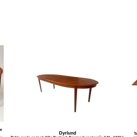
le
Dyrlund
T