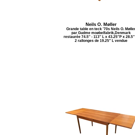
Neils O. Møller
Grande table en teck '70s Neils O. Mølle
par Gudme moøbelfabrik,Denmark
restaurée 74.5'' - 113'' L x 43.25''P x 28.5'
2 rallonges de 19.25'' L vendue