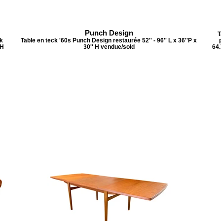
Punch Design
T
k
Table en teck '60s Punch Design restaurée 52'' - 96'' L x 36''P x
 H
30'' H vendue/sold
64.