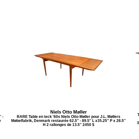
Niels Otto Møller
 -
RARE Table en teck '60s Niels Otto Møller pour J.L. Møllers
e
Møbelfabrik, Denmark restaurée 62.5'' - 89.5'' L x35.25'' P x 28.5''
3
H 2 rallonges de 13.5'' 2450 $