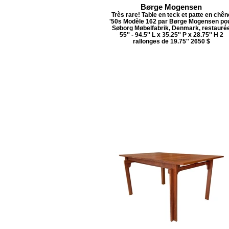
Børge Mogensen
Très rare! Table en teck et patte en chên
'50s Modèle 162 par Børge Mogensen po
Søborg Møbelfabrik, Denmark, restauré
55'' - 94.5'' L x 35.25'' P x 28.75'' H 2
rallonges de 19.75'' 2650 $