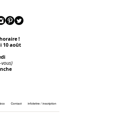
oraire !
di 10 août
edi
-vous)
anche
éco
Contact
infolettre / inscription