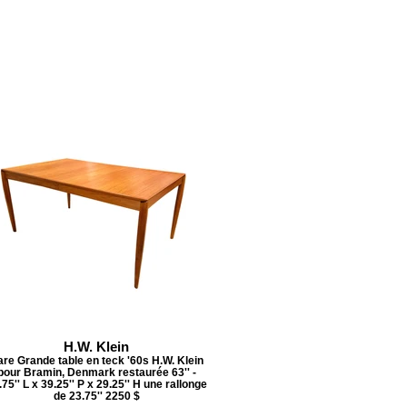
H.W. Klein
re Grande table en teck '60s H.W. Klein
pour Bramin, Denmark restaurée 63'' -
.75'' L x 39.25'' P x 29.25'' H une rallonge
de 23.75'' 2250 $