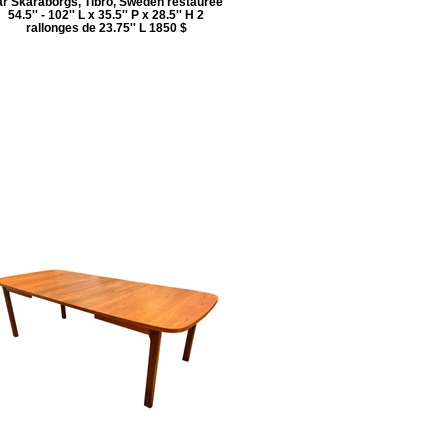
ar Skaraborgs, Tibro, Sweden restaurée
54.5'' - 102'' L x 35.5'' P x 28.5'' H 2
rallonges de 23.75'' L 1850 $