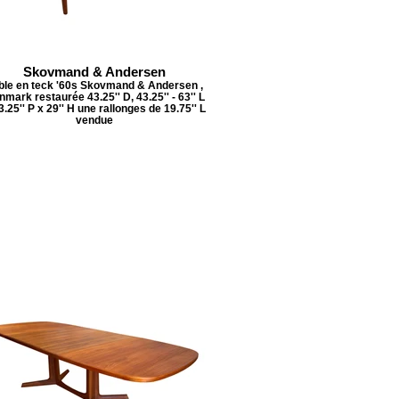
Skovmand & Andersen
ble en teck '60s Skovmand & Andersen ,
mark restaurée 43.25'' D, 43.25'' - 63'' L
3.25'' P x 29'' H une rallonges de 19.75'' L
vendue