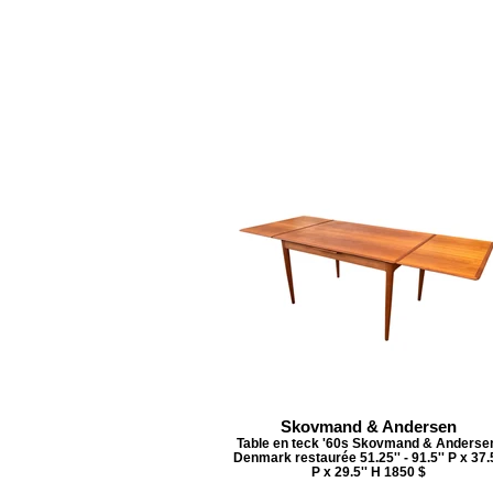
Skovmand & Andersen
Table en teck '60s Skovmand & Anderse
Denmark restaurée 51.25'' - 91.5'' P x 37.5
P x 29.5'' H 1850 $