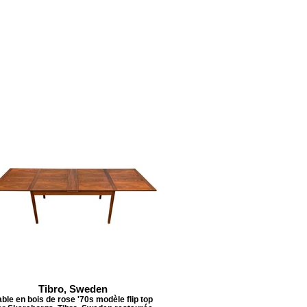
Tibro, Sweden
able en bois de rose '70s modèle flip top