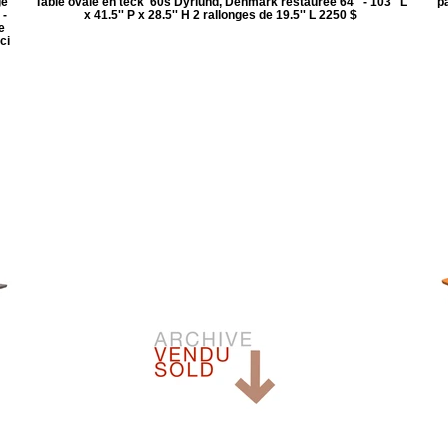
ge
Table ovale en teck '60s Dyrlund, Denmark restaurée 64'' - 103'' L
p
 -
x 41.5'' P x 28.5'' H 2 rallonges de 19.5'' L 2250 $
e
ci