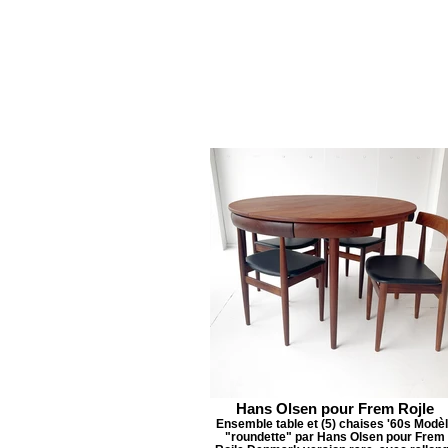
Hans Olsen pour Frem Rojle
Ensemble table et (5) chaises '60s Modè
"roundette" par Hans Olsen pour Frem