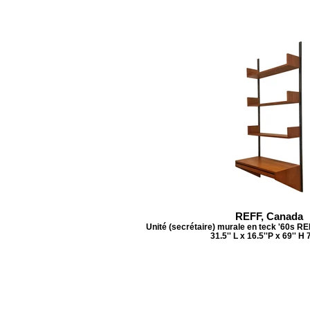
REFF, Canada
Unité (secrétaire) murale en teck '60s R
31.5'' L x 16.5''P x 69'' H