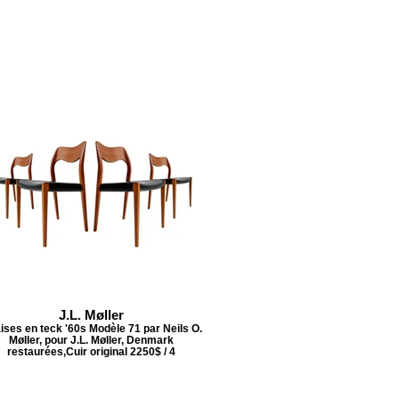
J.L. Møller
ises en teck '60s Modèle 71 par Neils O.
Møller, pour J.L. Møller, Denmark
restaurées,Cuir original 2250$ / 4