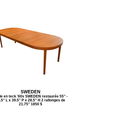
SWEDEN
le en teck '60s SWEDEN restaurée 55'' -
.5'' L x 39.5'' P x 28.5'' H 2 rallonges de
21.75'' 1850 $