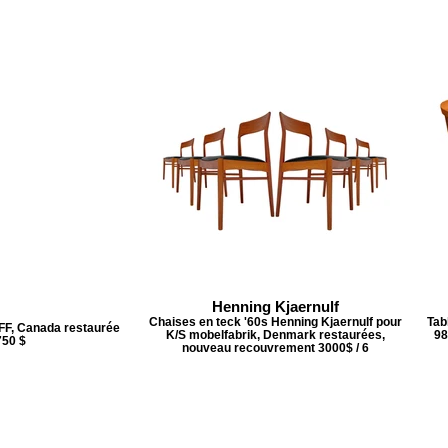
Henning Kjaernulf
Chaises en teck '60s Henning Kjaernulf pour
Tab
EFF, Canada restaurée
K/S mobelfabrik, Denmark restaurées,
98
 750 $
nouveau recouvrement 3000$ / 6