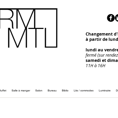
Changement d'h
à partir de lun
lundi au vendr
fermé (sur rendez
samedi et dim
11H à 16H
Buffet
Salle à manger
Salon
Bureau
Biblio
Lits / commodes
Luminaire
D