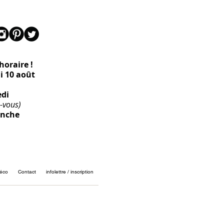
oraire !
di 10 août
edi
-vous)
anche
éco
Contact
infolettre / inscription