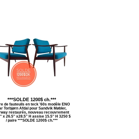
***SOLDE 1200$ ch.***
re de fauteuils en teck '60s modèle ENO
ar Torbjørn Afdal pour Sandvik Møbler,
rway restaurés, nouveau recouvrement
'' x 26.5'' x28.5'' H assise 15.5'' H 3250 $
/ paire ***SOLDE 1200$ ch.***