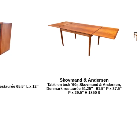
Skovmand & Andersen
Table en teck '60s Skovmand & Andersen,
staurée 65.5'' L x 12''
Denmark restaurée 51.25'' - 91.5'' P x 37.5''
P x 29.5'' H 1850 $