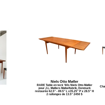
Niels Otto Møller
RARE Table en teck '60s Niels Otto Møller
Cha
pour J.L. Møllers Møbelfabrik, Denmark
restaurée 62.5'' - 89.5'' L x35.25'' P x 28.5'' H
2 rallonges de 13.5'' 2450 $