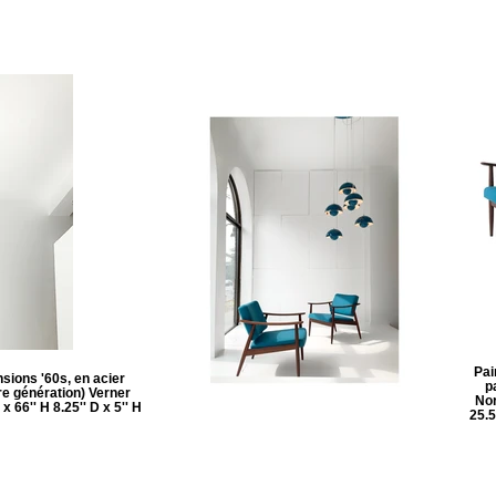
Pai
sions '60s, en acier
p
e génération) Verner
No
66'' H 8.25'' D x 5'' H
25.5