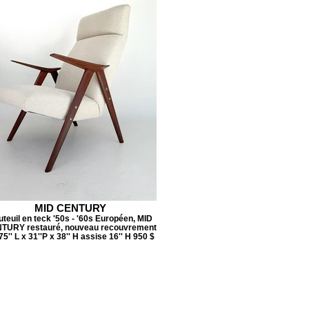
MID CENTURY
uteuil en teck '50s - '60s Européen, MID
TURY restauré, nouveau recouvrement
75'' L x 31''P x 38'' H assise 16'' H 950 $