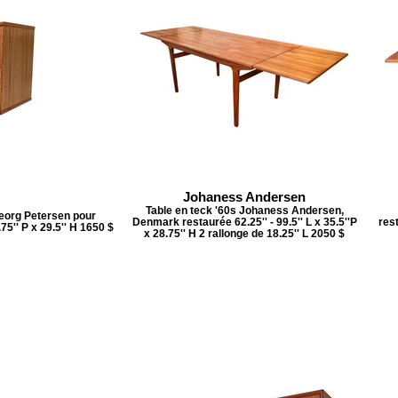
Johaness Andersen
Table en teck '60s Johaness Andersen,
Georg Petersen pour
Denmark restaurée 62.25'' - 99.5'' L x 35.5''P
rest
5'' P x 29.5'' H 1650 $
x 28.75'' H 2 rallonge de 18.25'' L 2050 $