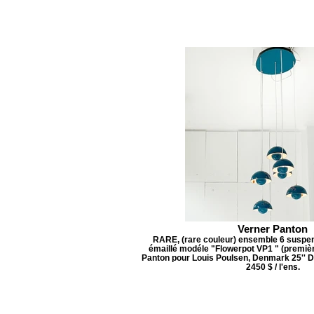
Verner Panton
RARE, (rare couleur) ensemble 6 suspen
émaillé modéle "Flowerpot VP1 " (premièr
Panton pour Louis Poulsen, Denmark 25'' D x 
2450 $ / l'ens.