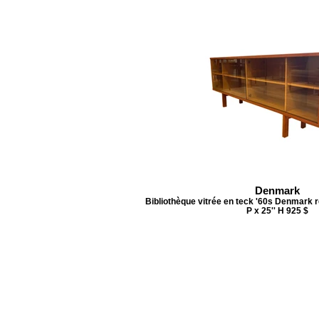
Denmark
Bibliothèque vitrée en teck '60s Denmark re
P x 25'' H 925 $