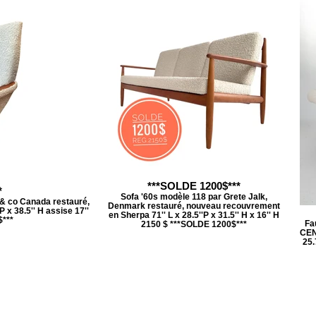
***SOLDE 1200$***
*
Sofa '60s modèle 118 par Grete Jalk,
r & co Canada restauré,
Denmark restauré, nouveau recouvrement
 x 38.5'' H assise 17''
en Sherpa 71'' L x 28.5''P x 31.5'' H x 16'' H
***
Fa
2150 $ ***SOLDE 1200$***
CEN
25.