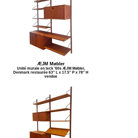
ÆJM Møbler
Unité murale en teck '60s ÆJM Møbler,
Denmark restaurée 63'' L x 17.5'' P x 78'' H
vendue