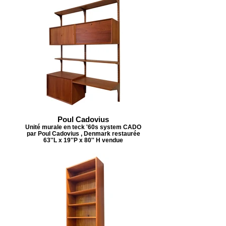
Poul Cadovius
Unité murale en teck '60s system CADO
par Poul Cadovius , Denmark restaurée
63''L x 19''P x 80'' H vendue