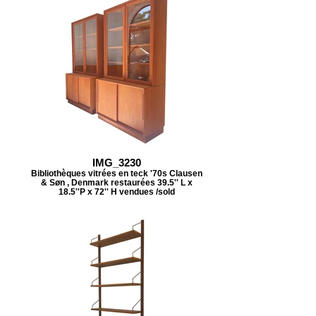
IMG_3230
Bibliothèques vitrées en teck '70s Clausen
& Søn , Denmark restaurées 39.5'' L x
18.5''P x 72'' H vendues /sold