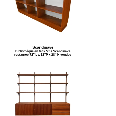
Scandinave
Bibliothèque en teck '70s Scandinave
restaurée 72'' L x 12''P x 28'' H vendue