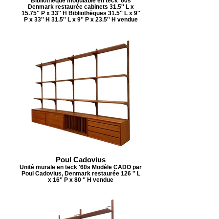
Bibliothèque modulable en teck '60s
Denmark restaurée cabinets 31.5'' L x
15.75'' P x 33'' H Bibliothèques 31.5'' L x 9''
P x 33'' H 31.5'' L x 9'' P x 23.5'' H vendue
Poul Cadovius
Unité murale en teck '60s Modèle CADO par
Poul Cadovius, Denmark restaurée 126 '' L
x 16'' P x 80 '' H vendue