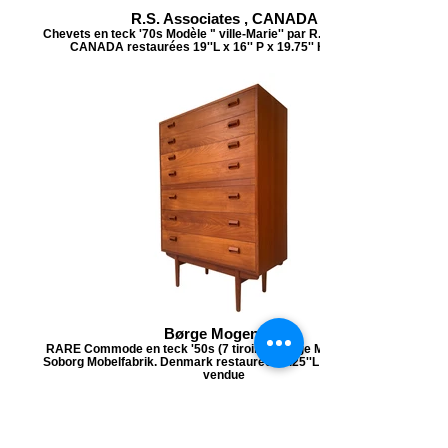
R.S. Associates , CANADA
Chevets en teck '70s Modèle " ville-Marie'' par R.S. Associates ,
CANADA restaurées 19''L x 16'' P x 19.75'' H vendues
Børge Mogensen
RARE Commode en teck '50s (7 tiroirs ) Børge Mogensen pour
Soborg Mobelfabrik. Denmark restaurée 39.25''L x 18''P x 57'' H
vendue