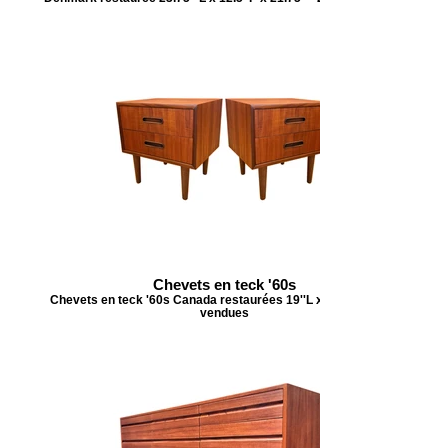
Chevets en teck '60s
Chevets en teck '60s Canada restaurées 19''L x 15''P x 20'' H
vendues