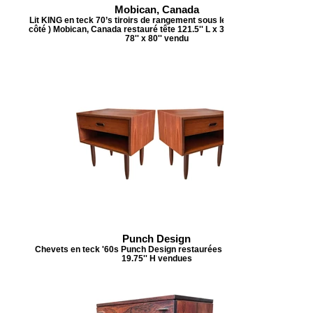
Mobican, Canada
Lit KING en teck 70’s tiroirs de rangement sous le lit ( de chaque
côté ) Mobican, Canada restauré tête 121.5'' L x 31.5'' H intérieur
78'' x 80'' vendu
Punch Design
Chevets en teck '60s Punch Design restaurées 20''L x 16''P x
19.75'' H vendues