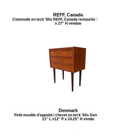
REFF, Canada
Commode en teck '60s REFF, Canada restaurée 72'' L x 18.75'' P
x 27'' H vendue
Denmark
Petit meuble d'appoint / chevet en teck '60s Denmark restauré
21'' L x12'' P x 24.25'' H vendu