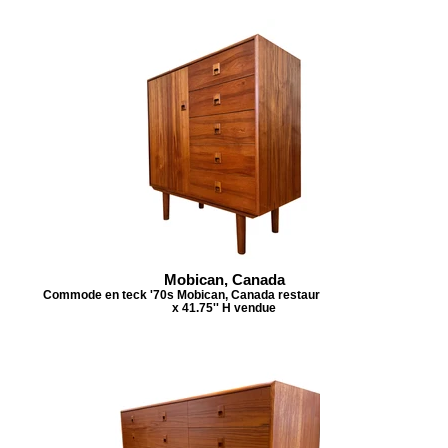
Mobican, Canada
Commode en teck '70s Mobican, Canada restaurée 40''L x 18''P
x 41.75'' H vendue