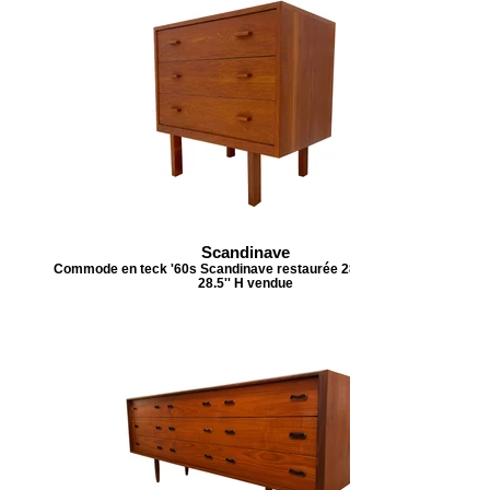
Scandinave
Commode en teck '60s Scandinave restaurée 28.5'' Lx 18''P x
28.5'' H vendue