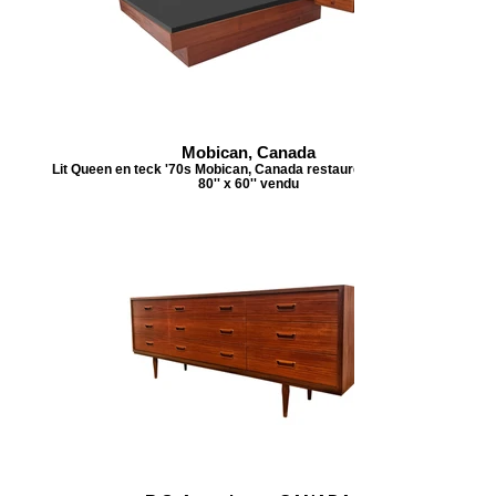
Mobican, Canada
Lit Queen en teck '70s Mobican, Canada restauré 104'' x 31'' H
80'' x 60'' vendu