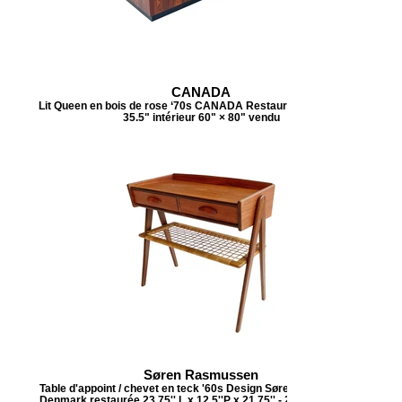
CANADA
Lit Queen en bois de rose ‘70s CANADA Restauré tête 104.5 " x
35.5" intérieur 60" × 80" vendu
Søren Rasmussen
Table d'appoint / chevet en teck '60s Design Søren Rasmussen,
Denmark restaurée 23.75'' L x 12.5''P x 21.75'' - 23.5'' H vendue