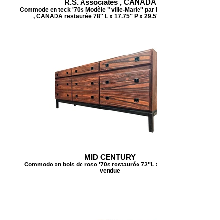
R.S. Associates , CANADA
Commode en teck '70s Modèle " ville-Marie'' par R.S. Associates
, CANADA restaurée 78'' L x 17.75'' P x 29.5'' H vendue
MID CENTURY
Commode en bois de rose '70s restaurée 72''L x 19''P x 28'' H
vendue