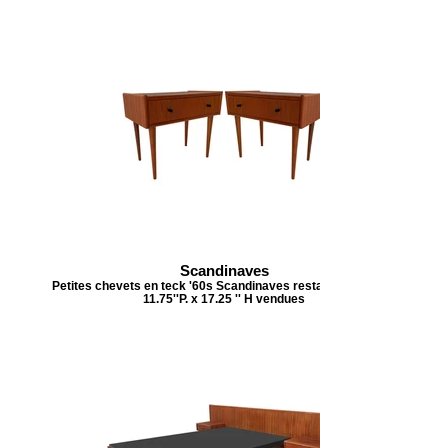
Scandinaves
Petites chevets en teck '60s Scandinaves restaurées 20''L x
11.75''P. x 17.25 '' H vendues