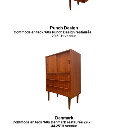
Punch Design
Commode en teck '60s Punch Design restaurée 72''L x 19''P x
29.5'' H vendue
Denmark
Commode en teck '60s Denmark restaurée 29.75' L x 16.25''P x
44.25''H vendue