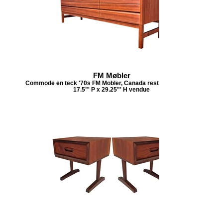
FM Møbler
Commode en teck '70s FM Mobler, Canada restaurée 72"' L x
17.5"' P x 29.25"' H vendue