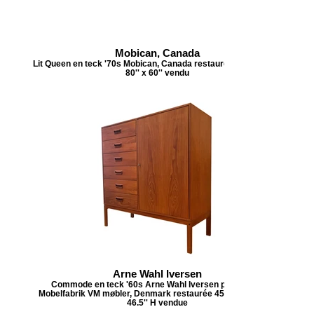
Mobican, Canada
Lit Queen en teck '70s Mobican, Canada restauré 104'' x 31'' H
80'' x 60'' vendu
Arne Wahl Iversen
Commode en teck '60s Arne Wahl Iversen pour Vinde
Mobelfabrik VM møbler, Denmark restaurée 45.5''L x 18''P x
46.5'' H vendue