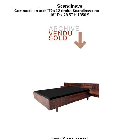
Scandinave
Commode en teck '70s 12 tiroirs Scandinave restaurée 77'' L x
16'' P x 28.5'' H 1350 $