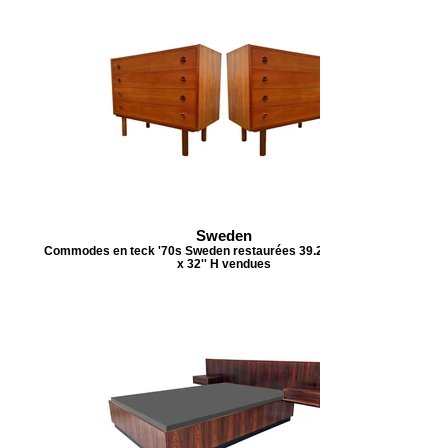
Sweden
Commodes en teck '70s Sweden restaurées 39.25'' L x 17.75''P
x 32'' H vendues