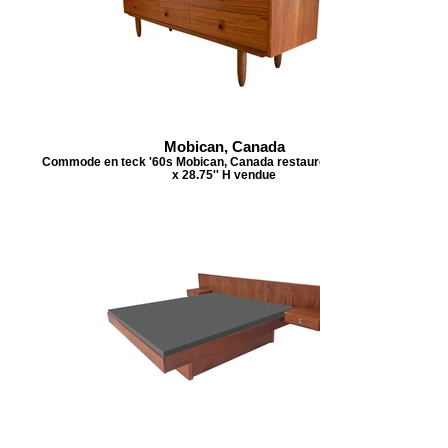
Mobican, Canada
Commode en teck '60s Mobican, Canada restaurée 72'' L x 18''P
x 28.75'' H vendue